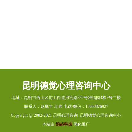
昆明德觉心理咨询中心
地址：昆明市西山区前卫街道河宏路352号雅福园4栋7号二楼
联系人：赵庭丰 老师 电话/微信：13658876927
Copyright @ 2002-2021 昆明心理咨询_昆明德觉心理咨询中心
本站由
鹊起科技
优化推广