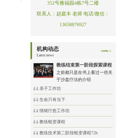
352号雅福园4栋7号二楼
联系人：赵庭丰 老师 电话/微信：
13658876927
机构动态
Latest news
教练结束第一阶段探索课程
之前都只是在书上看过一些关
于沙盘疗法的介绍
亲子工作坊
生命只有当下
情绪疗愈工作坊
教练蜕变课程
教练技术第二阶段蜕变课程72h